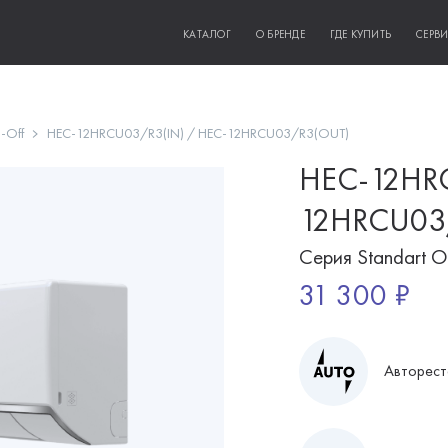
КАТАЛОГ
О БРЕНДЕ
ГДЕ КУПИТЬ
СЕРВ
-Off
HEC-12HRCU03/R3(IN) / HEC-12HRCU03/R3(OUT)
HEC-12HRC
12HRCU03
Серия Standart O
31 300 ₽
Авторест