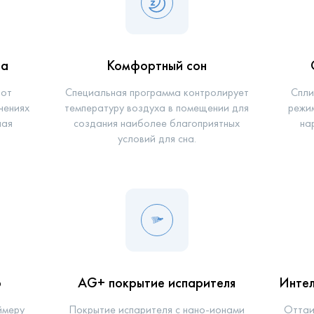
ра
Комфортный сон
 от
Специальная программа контролирует
Спли
чениях
температуру воздуха в помещении для
режи
ная
создания наиболее благоприятных
на
условий для сна.
р
AG+ покрытие испарителя
Интел
ймеру
Покрытие испарителя с нано-ионами
Оттаи