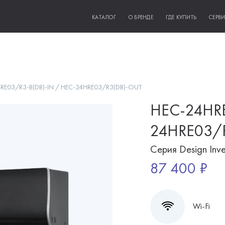
КАТАЛОГ
О БРЕНДЕ
ГДЕ КУПИТЬ
СЕРВ
RE03/R3-B(DB)-IN / HEC-24HRE03/R3(DB)-OUT
HEC-24HRE
24HRE03/
Серия Design Inve
87 400 ₽
Wi-Fi