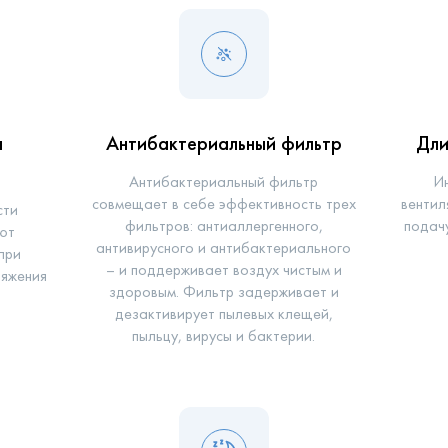
н
Антибактериальный фильтр
Дли
Антибактериальный фильтр
И
совмещает в себе эффективность трех
вентил
сти
фильтров: антиаллергенного,
подачу
ют
антивирусного и антибактериального
при
– и поддерживает воздух чистым и
ряжения
здоровым. Фильтр задерживает и
дезактивирует пылевых клещей,
пыльцу, вирусы и бактерии.