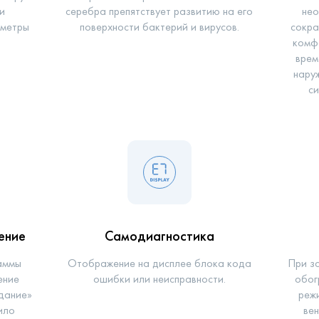
и
серебра препятствует развитию на его
нео
аметры
поверхности бактерий и вирусов.
сокра
комф
врем
нару
си
ение
Самодиагностика
аммы
Отображение на дисплее блока кода
При з
ение
ошибки или неисправности.
обог
дание»
реж
ило
вен