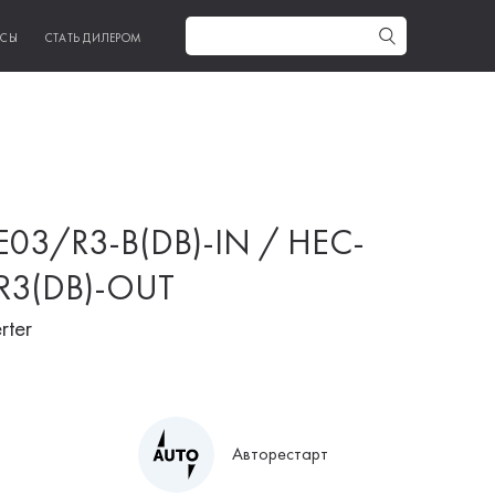
ИСЫ
СТАТЬ ДИЛЕРОМ
03/R3-B(DB)-IN / HEC-
R3(DB)-OUT
rter
Авторестарт