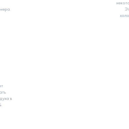
некото
нера.
Э
холо
ет
ать
духа в
%.