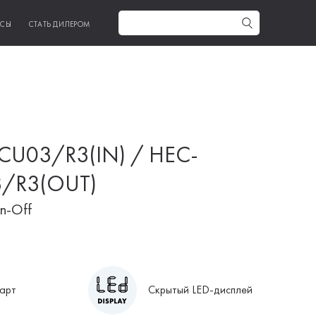
ИСЫ
СТАТЬ ДИЛЕРОМ
U03/R3(IN) / HEC-
/R3(OUT)
n-Off
арт
Скрытый LED-дисплей