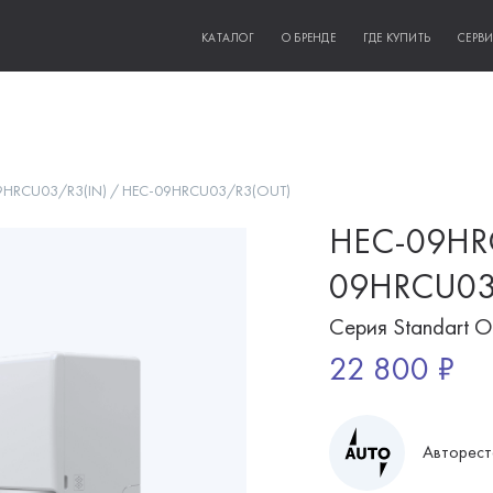
КАТАЛОГ
О БРЕНДЕ
ГДЕ КУПИТЬ
СЕРВ
9HRCU03/R3(IN) / HEC-09HRCU03/R3(OUT)
HEC-09HRC
09HRCU03
Серия Standart O
22 800 ₽
Авторест