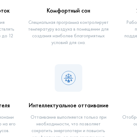
оток
Комфортный сон
ия
Специальная программа контролирует
Рабо
ствлять
температуру воздуха в помещении для
е до 12
создания наиболее благоприятных
подде
условий для сна.
теля
Интеллектуальное оттаивание
ионами
Оттаивание выполняется только при
Отобра
 на его
необходимости, что позволяет
о
усов.
сократить энергопотери и повысить