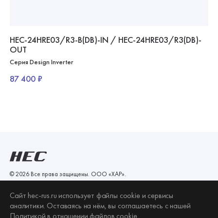
HEC-24HRE03/R3-B(DB)-IN / HEC-24HRE03/R3(DB)-
OUT
Серия Design Inverter
87 400 ₽
© 2026 Все права защищены.
ООО «ХАР»
.
ООО «ХАР»
Сайт hec-rus.ru использует файлы сookie и сервисы
ИНН 1650292810 КПП 770401001
аналитики. Оставаясь на нём, вы соглашаетесь с нашей
ОГРН 1141650016540
Политикой в отношении файлов сookie
.