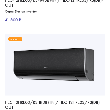
HEC-12HRE03/R3-W(DB)-IN / HEC-12HRE03/R3(DB)-
OUT
Серия Design Inverter
41 800 ₽
новинка
HEC-12HRE03/R3-B(DB)-IN / HEC-12HRE03/R3(DB)-
OUT